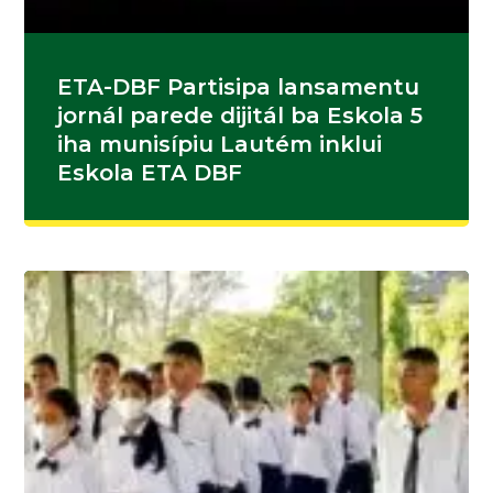
ETA-DBF Partisipa lansamentu
jornál parede dijitál ba Eskola 5
iha munisípiu Lautém inklui
Eskola ETA DBF