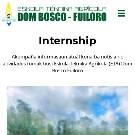
Internship
Akompaña informasaun atuál kona-ba notísia no
atividades tomak husi Eskola Téknika Agríkola (ETA) Dom
Bosco Fuiloro