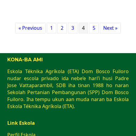
« Previous
1
2
3
4
5
Next »
KONA-BA AMI
Eskola Téknika Agríkola (ETA) Dom Bosco Fuiloro
nudar escola privado ida nebe’e hari’i husi Padre
Jose Vattaparambil, SDB iha tinan 1988 ho naran
Sekolah Pertanian Pembangunan (SPP) Dom Bosco
Fuiloro. Iha tempu ukun aan muda naran ba Eskola
Eskola Téknika Agríkola (ETA).
Link Eskola
Perfil Eskola