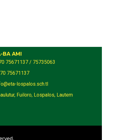
-BA AMI
70 75671137 / 75735063
70 75671137
fo@eta-lospalos.sch.tl
aulutur, Fuiloro, Lospalos, Lautem
erved.