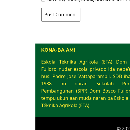
KONA-BA AMI
Eskola Téknika Agríkola (ETA) Dom
Fuiloro nudar escola privado ida nebe’e
husi Padre Jose Vattaparambil, SDB iha
1988 ho naran Sekolah Pert
Pembangunan (SPP) Dom Bosco Fuilor
tempu ukun aan muda naran ba Eskola 
Téknika Agríkola (ETA).
© 202