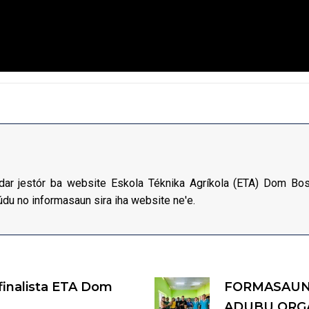
udar jestór ba website Eskola Téknika Agríkola (ETA) Dom Bos
údu no informasaun sira iha website ne'e.
inalista ETA Dom
FORMASAUN 
ADUBU ORGA