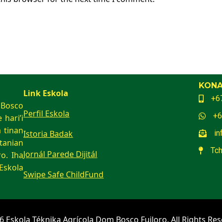
KONA
Link Eskola
+6
 Bosco
Perfil Eskola
+6
 hari’i
 tinan
Istoria Badak
in
anian
Tch
Jornál Parede Dijitál
o. Iha
Eskola
Swipe Safe ChildFund
6 Eskola Téknika Agrícola Dom Bosco Fuiloro. All Rights Res