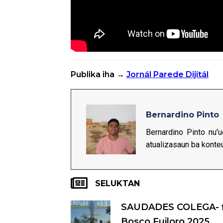
Publika iha →
Jornál Parede Dijitál
Bernardino Pinto
Bernardino Pinto nu'
atualizasaun ba konte
SELUKTAN
SAUDADES COLEGA- f
Bosco Fuiloro 2025