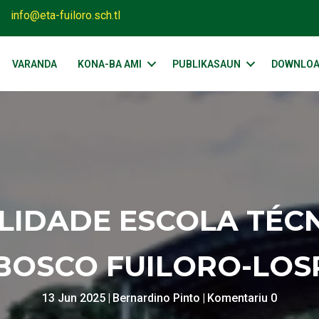
info@eta-fuiloro.sch.tl
VARANDA
KONA-BA AMI
PUBLIKASAUN
DOWNLO
ILIDADE ESCOLA TÉC
BOSCO FUILORO-LOS
13 Jun 2025
|
Bernardino Pinto
|
Komentariu 0